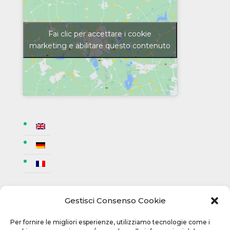
Fai clic per accettare i cookie
marketing e abilitare questo contenuto
Gestisci Consenso Cookie
Condizioni d’Uso
Contatore visite
Per fornire le migliori esperienze, utilizziamo tecnologie come i
Privacy